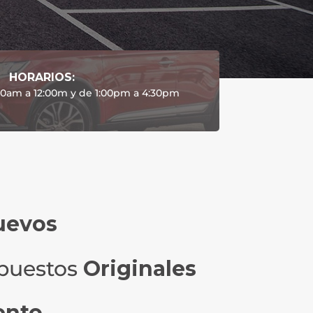
HORARIOS:
30am a 12:00m y de 1:00pm a 4:30pm
uevos
puestos
Originales
ento